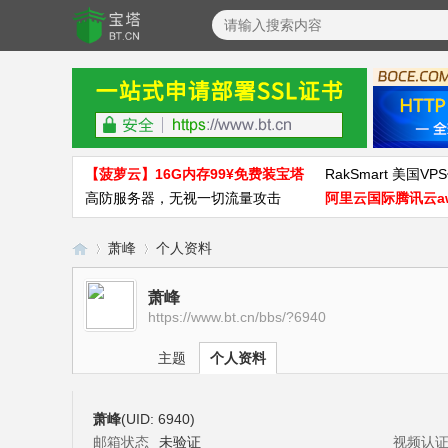
【菠萝云】16G内存99¥免费装宝塔
RakSmart 美国VPS
高防服务器，无视一切流量攻击
阿里云国际腾讯云a
萧峰
个人资料
萧峰
https://www.bt.cn/bbs/?6940
宝
›
›
主题
个人资料
萧峰
(UID: 6940)
邮箱状态
未验证
视频认