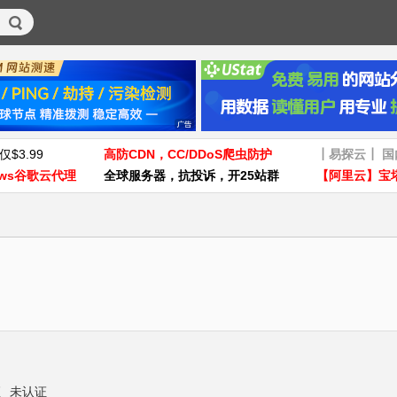
仅$3.99
高防CDN，CC/DDoS爬虫防护
┃易探云┃ 
ws谷歌云代理
全球服务器，抗投诉，开25站群
【阿里云】宝
证
未认证