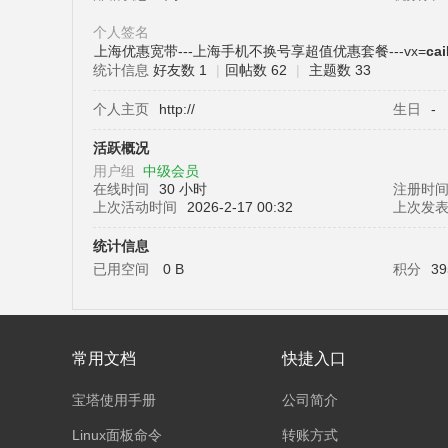
个人签名
上海优惠宽带---上海手机不换号享超值优惠套餐---vx=
ca
统计信息
好友数 1
|
回帖数 62
|
主题数 33
塔
个人主页
http://
生日
-
活跃概况
用户组
中级会员
在线时间
30 小时
注册时
上次活动时间
2026-2-17 00:32
上次发
统计信息
已用空间
0 B
积分
39
面
常用文档
快捷入口
宝塔使用手册
公司简介
Linux面板命令
转账方式