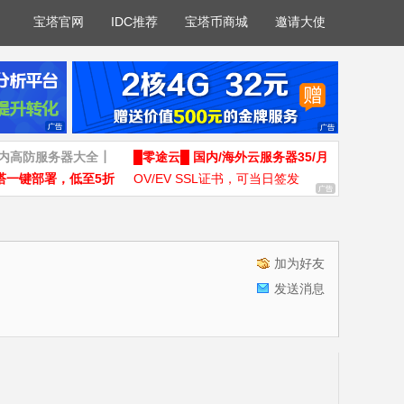
宝塔官网
IDC推荐
宝塔币商城
邀请大使
国内高防服务器大全┃
█零途云█ 国内/海外云服务器35/月
塔一键部署，低至5折
OV/EV SSL证书，可当日签发
加为好友
发送消息