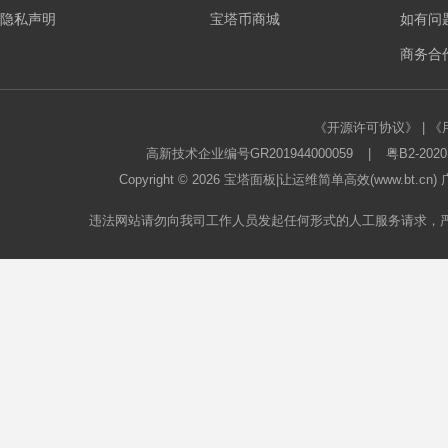
隐私声明
宝塔币商城
如有问
板
商务合作
《开源许可协议》
|
《
高新技术企业编号GR201944000059
|
粤B2-2020
Copyright © 2026
宝塔面板
|让运维简单高效(www.bt.c
违法网站请勿向我司工作人员发起任何形式的人工服务请求，
论
坛