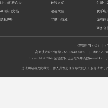
Linux面板命令
转账方式
9:15~1
板
API接口文档
邀请大使
联系电话：
隐私声明
宝塔币商城
如有问
商务合作
《开源许可协议》
|
《
高新技术企业编号GR201944000059
|
粤B2-2020
论
Copyright © 2026
宝塔面板
|让运维简单高效(www.bt.c
违法网站请勿向我司工作人员发起任何形式的人工服务请求，
坛