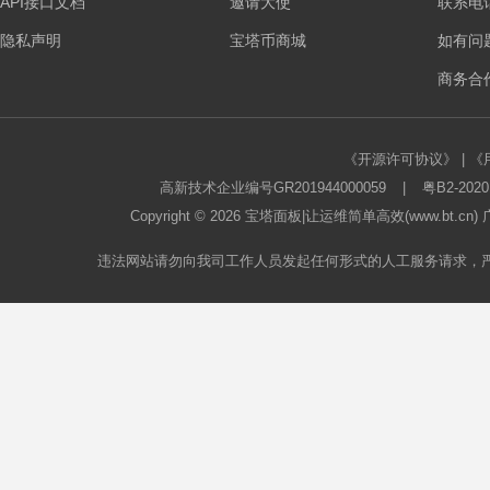
API接口文档
邀请大使
联系电话：
隐私声明
宝塔币商城
如有问
板
商务合作
《开源许可协议》
|
《
高新技术企业编号GR201944000059
|
粤B2-2020
Copyright © 2026
宝塔面板
|让运维简单高效(www.bt.c
论
违法网站请勿向我司工作人员发起任何形式的人工服务请求，
坛