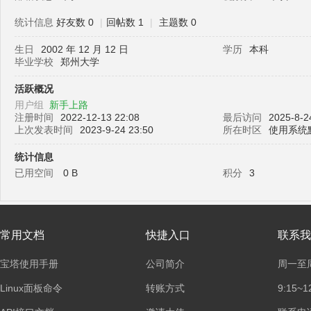
统计信息
好友数 0
|
回帖数 1
|
主题数 0
生日
2002 年 12 月 12 日
学历
本科
塔
毕业学校
郑州大学
活跃概况
用户组
新手上路
注册时间
2022-12-13 22:08
最后访问
2025-8-2
上次发表时间
2023-9-24 23:50
所在时区
使用系统
统计信息
已用空间
0 B
积分
3
面
常用文档
快捷入口
联系我
宝塔使用手册
公司简介
周一至
Linux面板命令
转账方式
9:15~1