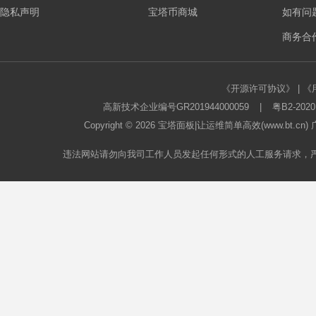
隐私声明
宝塔币商城
如有问
板
商务合作
《开源许可协议》
|
《
高新技术企业编号GR201944000059
|
粤B2-2020
Copyright © 2026
宝塔面板
|让运维简单高效(www.bt.c
违法网站请勿向我司工作人员发起任何形式的人工服务请求，
论
坛