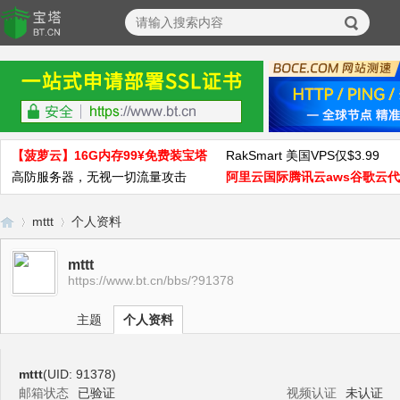
【菠萝云】16G内存99¥免费装宝塔
RakSmart 美国VPS仅$3.99
高防服务器，无视一切流量攻击
阿里云国际腾讯云aws谷歌云
mttt
个人资料
mttt
https://www.bt.cn/bbs/?91378
宝
›
›
主题
个人资料
mttt
(UID: 91378)
邮箱状态
已验证
视频认证
未认证