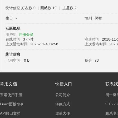
统计信息
好友数 0
|
回帖数 19
|
主题数 2
生日
-
性别
保密
塔
活跃概况
用户组
注册会员
在线时间
3 小时
注册时间
2018-11-
上次活动时间
2025-11-4 14:58
上次发表时间
2023
统计信息
已用空间
0 B
积分
73
面
常用文档
快捷入口
联系我
宝塔使用手册
公司简介
周一至
Linux面板命令
转账方式
9:15~1
API接口文档
邀请大使
联系电话：