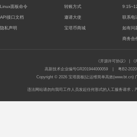
Linux面板命令
转账方式
9:15~1
API接口文档
邀请大使
联系电话：
隐私声明
宝塔币商城
如有问
商务合作
《开源许可协议》
|
《
高新技术企业编号GR201944000059
|
粤B2-2020
Copyright © 2026
宝塔面板
|让运维简单高效(www.bt.c
违法网站请勿向我司工作人员发起任何形式的人工服务请求，