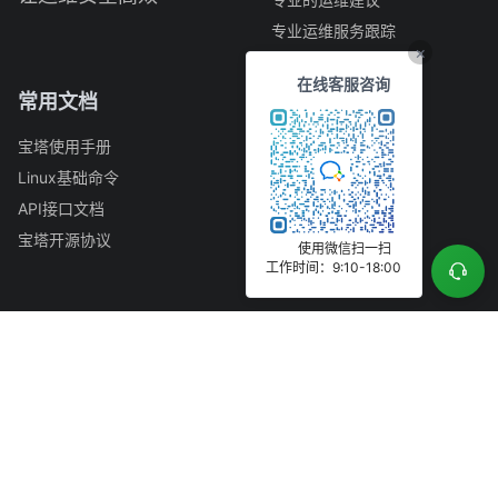
专业运维服务跟踪
×
在线客服咨询
常用文档
快捷入口
宝塔使用手册
公司简介
Linux基础命令
开发者中心
API接口文档
漏洞提交
宝塔开源协议
GitHub
使用微信扫一扫
工作时间：9:10-18:00
正版查询
联系我们
商务合作QQ（商务）：394030111
联系电话（客服）：0769-23030556
周一至周六 9:15–12:30 14:00–18:15（节假日除外）