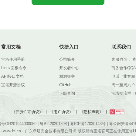
常用文档
快捷入口
联系我们
宝塔使用手册
公司简介
客服咨询：
Linux面板命令
开发者中心
商务合作QQ/
API接口文档
漏洞提交
电话（非客服）：
宝塔开源协议
GitHub
周一至周六 9:1
正版查询
宝塔交流群（
《开源许可协议》
丨
《用户协议》
丨
《隐私声明》
丨
R201944000059 |
粤B2-20201398
|
粤ICP备17030143号
|
粤公网安备44190
（www.bt.cn）广东堡塔安全技术有限公司 © 版权所有宝塔官网正在使用宝塔L