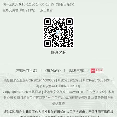
周一至周六 9:15~12:30 14:00~18:15（节假日除外）
宝塔交流群（微信扫码）：
点击查看
联系客服
《开源许可协议》
丨
《用户协议》
丨
《隐私声明》
丨
高新技术企业编号GR201944000059 |
粤B2-20201398
|
粤ICP备17030143号
|
粤公网安备44190002003211号
Copyright © 2026
宝塔面板
| 让运维安全高效（www.bt.cn）广东堡塔安全技术有
限公司 © 版权所有宝塔官网正在使用宝塔Linux面板维护管理并由
尊云云服务器
提供支持
违法网站请勿向我司工作人员发起任何形式的人工服务请求，严禁使用宝塔面板