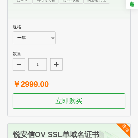
云WAF
网站防火墙
防CC攻击
防渗透入侵
规格
数量
￥2999.00
立即购买
推荐
锐安信OV SSL单域名证书