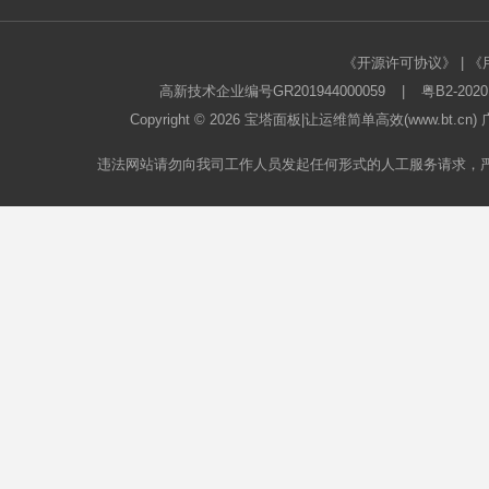
《开源许可协议》
|
《
高新技术企业编号GR201944000059
|
粤B2-2020
Copyright © 2026
宝塔面板
|让运维简单高效(www.bt.c
违法网站请勿向我司工作人员发起任何形式的人工服务请求，