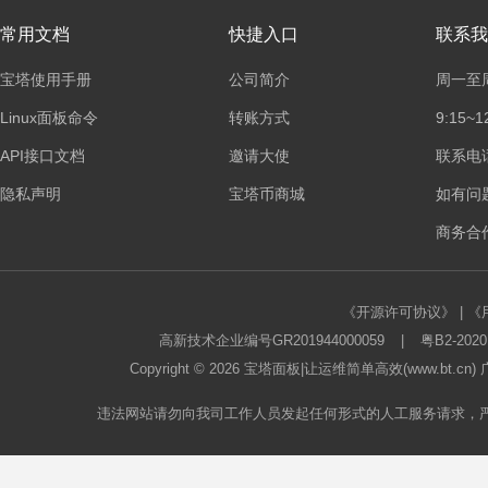
常用文档
快捷入口
联系我
宝塔使用手册
公司简介
周一至
Linux面板命令
转账方式
9:15~1
API接口文档
邀请大使
联系电话：
隐私声明
宝塔币商城
如有问
商务合作
《开源许可协议》
|
《
高新技术企业编号GR201944000059
|
粤B2-2020
Copyright © 2026
宝塔面板
|让运维简单高效(www.bt.c
违法网站请勿向我司工作人员发起任何形式的人工服务请求，