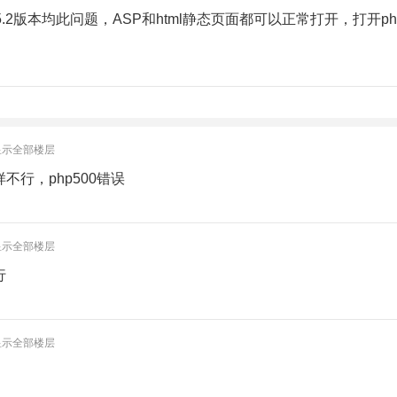
装宝塔5.2版本均此问题，ASP和html静态页面都可以正常打开，打开p
显示全部楼层
行，php500错误
显示全部楼层
行
显示全部楼层