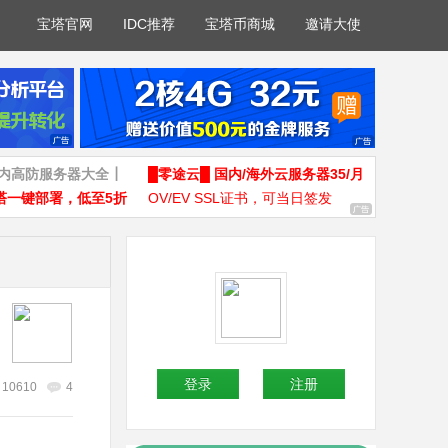
宝塔官网
IDC推荐
宝塔币商城
邀请大使
国内高防服务器大全┃
█零途云█ 国内/海外云服务器35/月
塔一键部署，低至5折
OV/EV SSL证书，可当日签发
登录
注册
10610
4