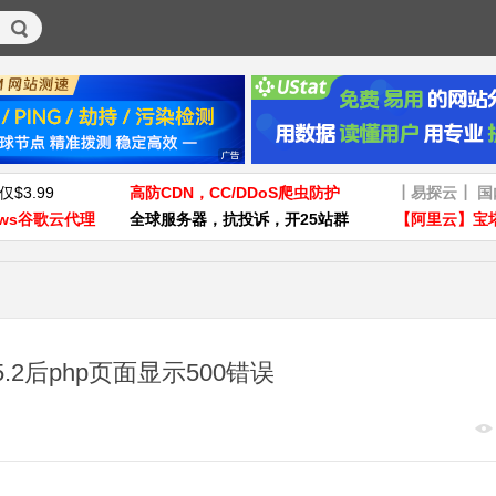
仅$3.99
高防CDN，CC/DDoS爬虫防护
┃易探云┃ 
ws谷歌云代理
全球服务器，抗投诉，开25站群
【阿里云】宝
5.2后php页面显示500错误