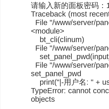
请输入新的面板密码：123
Traceback (most recent 
File "/www/server/panel
<module>
bt_cli(clinum)
File "/www/server/panel/
set_panel_pwd(input_p
File "/www/server/panel
set_panel_pwd
print("|-用户名: " + u
TypeError: cannot conc
objects