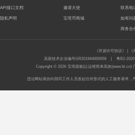
API接口文档
邀请大使
联系电话：
隐私声明
宝塔币商城
如有问
商务合作
《开源许可协议》
|
《
高新技术企业编号GR201944000059
|
粤B2-2020
Copyright © 2026
宝塔面板
|让运维简单高效(www.bt.c
违法网站请勿向我司工作人员发起任何形式的人工服务请求，