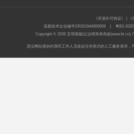
《开源许可协议》
|
《
高新技术企业编号GR201944000059
|
粤B2-2020
Copyright © 2026
宝塔面板
|让运维简单高效(www.bt.c
违法网站请勿向我司工作人员发起任何形式的人工服务请求，