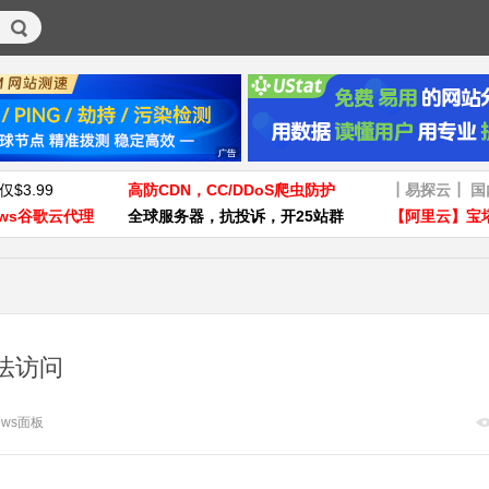
仅$3.99
高防CDN，CC/DDoS爬虫防护
┃易探云┃ 
ws谷歌云代理
全球服务器，抗投诉，开25站群
【阿里云】宝
法访问
ows面板