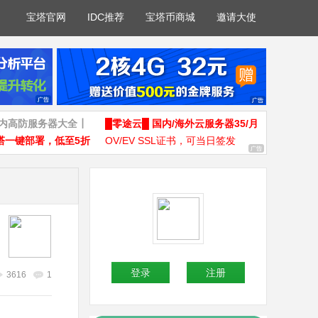
宝塔官网
IDC推荐
宝塔币商城
邀请大使
国内高防服务器大全┃
█零途云█ 国内/海外云服务器35/月
塔一键部署，低至5折
OV/EV SSL证书，可当日签发
登录
注册
3616
1