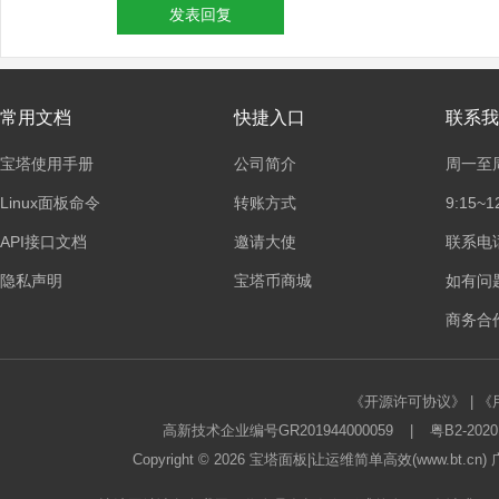
发表回复
常用文档
快捷入口
联系我
宝塔使用手册
公司简介
周一至
Linux面板命令
转账方式
9:15~1
API接口文档
邀请大使
联系电话：
隐私声明
宝塔币商城
如有问
商务合作
《开源许可协议》
|
《
高新技术企业编号GR201944000059
|
粤B2-2020
Copyright © 2026
宝塔面板
|让运维简单高效(www.bt.c