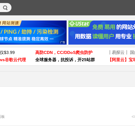
仅$3.99
高防CDN，CC/DDoS爬虫防护
┃易探云┃ 
ws谷歌云代理
全球服务器，抗投诉，开25站群
【阿里云】宝
x面板