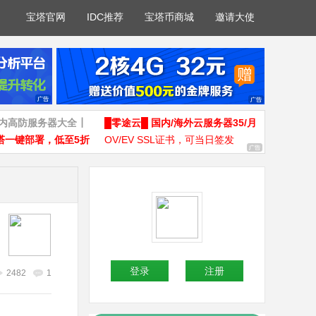
宝塔官网
IDC推荐
宝塔币商城
邀请大使
国内高防服务器大全┃
█零途云█ 国内/海外云服务器35/月
塔一键部署，低至5折
OV/EV SSL证书，可当日签发
登录
注册
2482
1