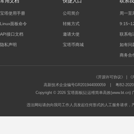
常用文档
快捷入口
联系我
宝塔使用手册
公司简介
周一至
Linux面板命令
转账方式
9:15~1
API接口文档
邀请大使
联系电话：
隐私声明
宝塔币商城
如有问
商务合作
《开源许可协议》
|
《
高新技术企业编号GR201944000059
|
粤B2-2020
Copyright © 2026
宝塔面板
|让运维简单高效(www.bt.c
违法网站请勿向我司工作人员发起任何形式的人工服务请求，