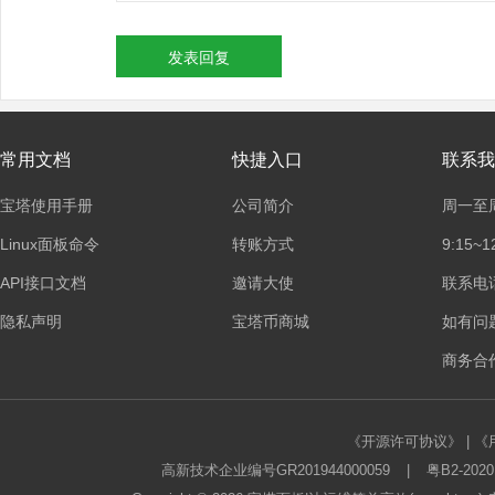
发表回复
常用文档
快捷入口
联系我
宝塔使用手册
公司简介
周一至
Linux面板命令
转账方式
9:15~1
API接口文档
邀请大使
联系电话：
隐私声明
宝塔币商城
如有问
商务合作
《开源许可协议》
|
《
高新技术企业编号GR201944000059
|
粤B2-2020