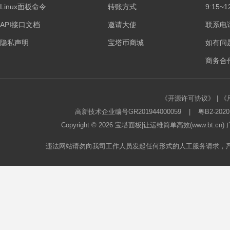
Linux面板命令
转账方式
9:15~1
API接口文档
邀请大使
联系电话：
隐私声明
宝塔币商城
如有问
商务合作
《开源许可协议》
|
《
高新技术企业编号GR201944000059
|
粤B2-2020
Copyright © 2026
宝塔面板
|让运维简单高效(www.bt.c
违法网站请勿向我司工作人员发起任何形式的人工服务请求，