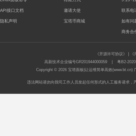
API接口文档
邀请大使
联系电话：
隐私声明
宝塔币商城
如有问
商务合作
《开源许可协议》
|
《
高新技术企业编号GR201944000059
|
粤B2-2020
Copyright © 2026
宝塔面板
|让运维简单高效(www.bt.c
违法网站请勿向我司工作人员发起任何形式的人工服务请求，