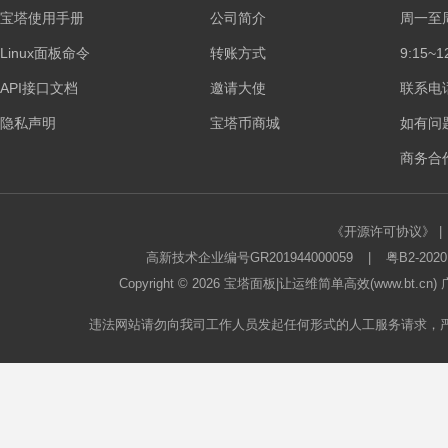
宝塔使用手册
公司简介
周一至
Linux面板命令
转账方式
9:15~1
API接口文档
邀请大使
联系电话：
隐私声明
宝塔币商城
如有问
商务合作
《开源许可协议》
|
高新技术企业编号GR201944000059
|
粤B2-2020
Copyright © 2026
宝塔面板
|让运维简单高效(www.bt.c
违法网站请勿向我司工作人员发起任何形式的人工服务请求，