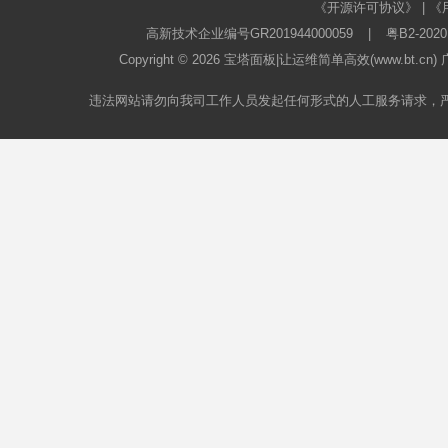
《开源许可协议》
|
《
高新技术企业编号GR201944000059
|
粤B2-2020
Copyright © 2026
宝塔面板
|让运维简单高效(www.bt.c
违法网站请勿向我司工作人员发起任何形式的人工服务请求，