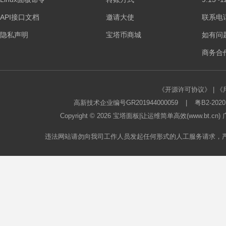
API接口文档
邀请大使
联系电话：
隐私声明
宝塔币商城
如有问
商务合作
《开源许可协议》
|
《
高新技术企业编号GR201944000059
|
粤B2-2020
Copyright © 2026
宝塔面板
|让运维简单高效(www.bt.c
违法网站请勿向我司工作人员发起任何形式的人工服务请求，