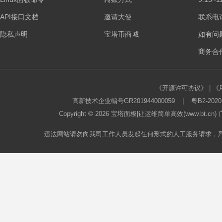
API接口文档
邀请大使
联系电话：
隐私声明
宝塔币商城
如有问
商务合作
《开源许可协议》
|
《
高新技术企业编号GR201944000059
|
粤B2-2020
Copyright © 2026
宝塔面板
|让运维简单高效(www.bt.c
违法网站请勿向我司工作人员发起任何形式的人工服务请求，