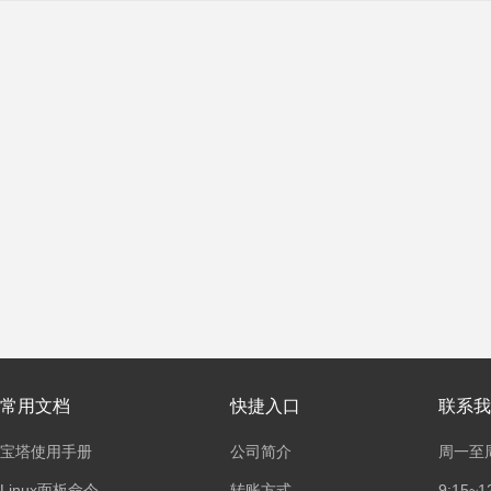
常用文档
快捷入口
联系我
宝塔使用手册
公司简介
周一至
Linux面板命令
转账方式
9:15~1