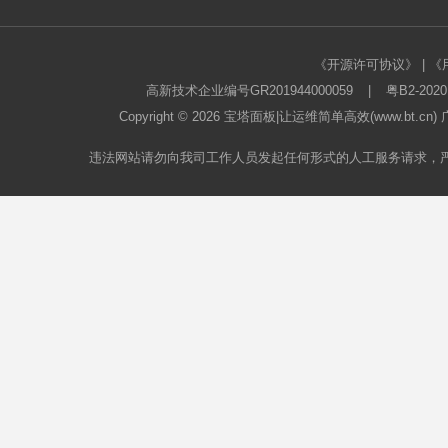
《开源许可协议》
|
《
高新技术企业编号GR201944000059
|
粤B2-2020
Copyright © 2026
宝塔面板
|让运维简单高效(www.bt.c
违法网站请勿向我司工作人员发起任何形式的人工服务请求，