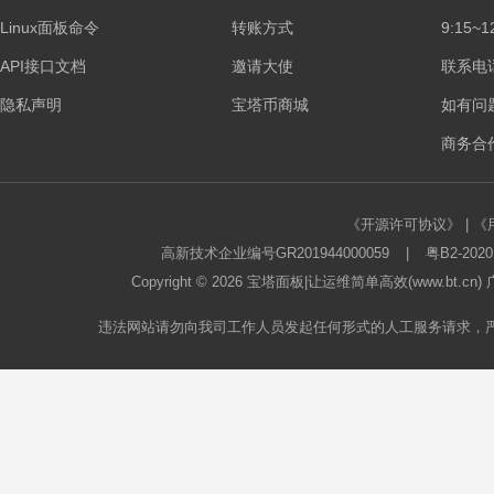
Linux面板命令
转账方式
9:15~1
API接口文档
邀请大使
联系电话：
隐私声明
宝塔币商城
如有问
商务合作
《开源许可协议》
|
《
高新技术企业编号GR201944000059
|
粤B2-2020
Copyright © 2026
宝塔面板
|让运维简单高效(www.bt.c
违法网站请勿向我司工作人员发起任何形式的人工服务请求，