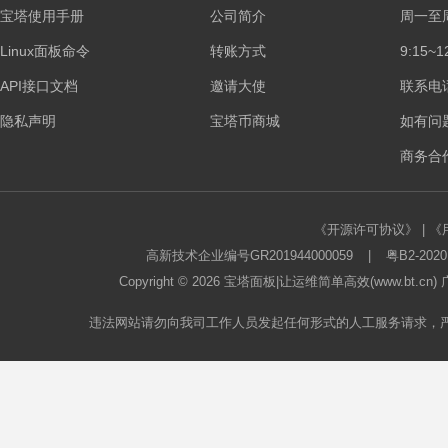
宝塔使用手册
公司简介
周一至
Linux面板命令
转账方式
9:15~1
API接口文档
邀请大使
联系电话：
隐私声明
宝塔币商城
如有问
商务合作
《开源许可协议》
|
《
高新技术企业编号GR201944000059
|
粤B2-2020
Copyright © 2026
宝塔面板
|让运维简单高效(www.bt.c
违法网站请勿向我司工作人员发起任何形式的人工服务请求，