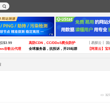
仅$3.99
高防CDN，CC/DDoS爬虫防护
┃易探云┃ 
ws谷歌云代理
全球服务器，抗投诉，开25站群
【阿里云】宝
程
32