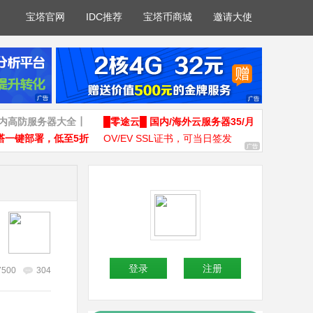
宝塔官网
IDC推荐
宝塔币商城
邀请大使
国内高防服务器大全┃
█零途云█ 国内/海外云服务器35/月
塔一键部署，低至5折
OV/EV SSL证书，可当日签发
登录
注册
7500
304