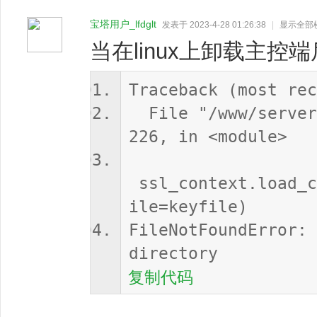
宝塔用户_lfdglt
发表于 2023-4-28 01:26:38
|
显示全部
当在linux上卸载主控
Traceback (most rec
File "/www/server/
226, in <module>
ssl_context.load_c
ile=keyfile)
FileNotFoundError: 
directory
复制代码