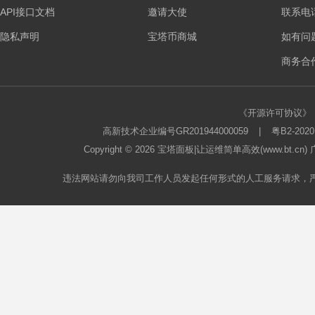
API接口文档
邀请大使
联系电话：
隐私声明
宝塔币商城
如有问
商务合作
《开源许可协议》
高新技术企业编号GR201944000059
|
粤B2-2020
Copyright © 2026
宝塔面板
|让运维简单高效(www.bt.c
违法网站请勿向我司工作人员发起任何形式的人工服务请求，